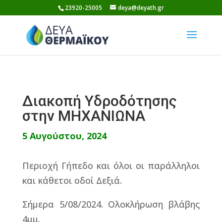
Skip
23920-25005
deya@deyath.gr
to
content
Διακοπή Υδροδότησης
στην ΜΗΧΑΝΙΩΝΑ
5 Αυγούστου, 2024
Περιοχή Γήπεδο και όλοι οι παράλληλοι
και κάθετοι οδοί Δεξιά.
Σήμερα 5/08/2024. Ολοκλήρωση βλάβης
4μμ.