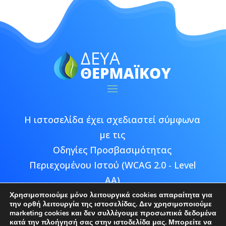
Η ιστοσελίδα έχει σχεδιαστεί σύμφωνα
με τις
Οδηγίες Προσβασιμότητας
Περιεχομένου Ιστού (WCAG 2.0 - Level
AA)
Χρησιμοποιούμε μόνο λειτουργικά cookies απαραίτητα για
την ορθή λειτουργία της ιστοσελίδας. Δεν χρησιμοποιούμε
marketing cookies και δεν συλλέγουμε προσωπικά δεδομένα
κατά την πλοήγησή σας στην ιστοδελίδα μας. Μπορείτε να