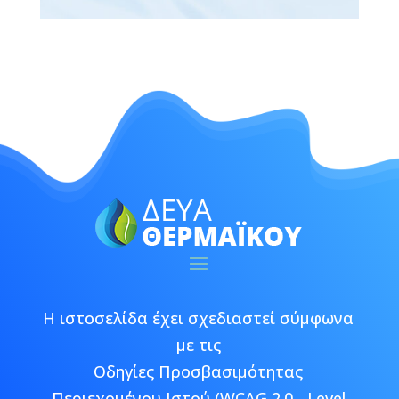
Η ιστοσελίδα έχει σχεδιαστεί σύμφωνα
με τις
Οδηγίες Προσβασιμότητας
Περιεχομένου Ιστού (WCAG 2.0 - Level