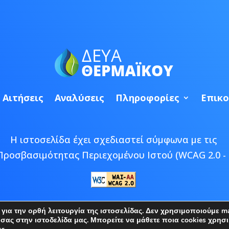
Αιτήσεις
Αναλύσεις
Πληροφορίες
Επικο
Η ιστοσελίδα έχει σχεδιαστεί σύμφωνα με τις
Προσβασιμότητας Περιεχομένου Ιστού (WCAG 2.0 - 
 © 2026 ΔΕΥΑ Θερμαϊκού | Developed by
Epic Bee M
ια την ορθή λειτουργία της ιστοσελίδας. Δεν χρησιμοποιούμε mar
ς στην ιστοδελίδα μας. Μπορείτε να μάθετε ποια cookies χρησι