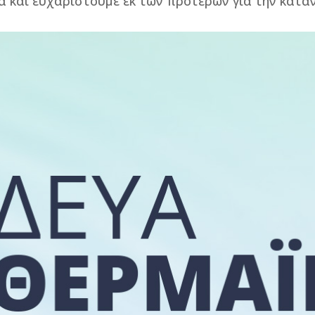
α και ευχαριστούμε εκ των προτέρων για την κατα