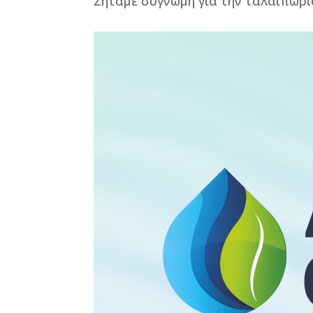
Ζητάμε συγνώμη για την ταλαιπωρί