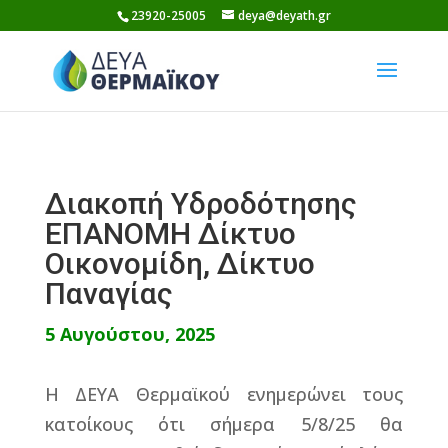
Skip
23920-25005
deya@deyath.gr
to
content
Διακοπή Υδροδότησης
ΕΠΑΝΟΜΗ Δίκτυο
Οικονομίδη, Δίκτυο
Παναγίας
5 Αυγούστου, 2025
Η ΔΕΥΑ Θερμαϊκού ενημερώνει τους
κατοίκους ότι σήμερα 5/8/25 θα