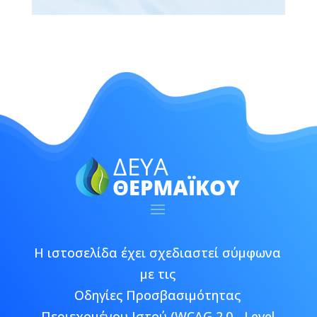
Η ιστοσελίδα έχει σχεδιαστεί σύμφωνα
με τις
Οδηγίες Προσβασιμότητας
Περιεχομένου Ιστού (WCAG 2.0 - Level