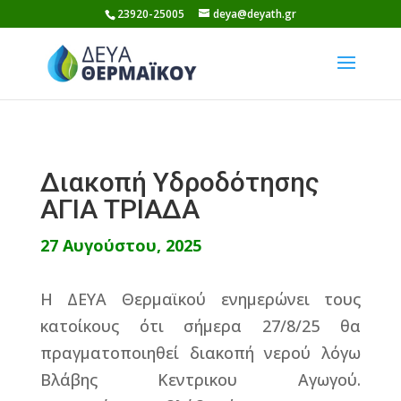
Skip
23920-25005
deya@deyath.gr
to
content
Διακοπή Υδροδότησης
ΑΓΙΑ ΤΡΙΑΔΑ
27 Αυγούστου, 2025
Η ΔΕΥΑ Θερμαϊκού ενημερώνει τους
κατοίκους ότι σήμερα 27/8/25 θα
πραγματοποιηθεί διακοπή νερού λόγω
Βλάβης Κεντρικου Αγωγού.