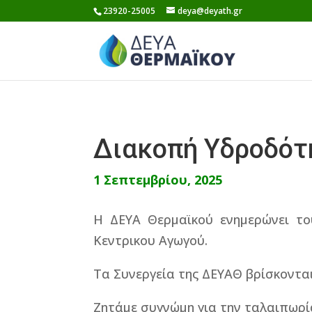
Skip
23920-25005
deya@deyath.gr
to
content
Διακοπή Υδροδότ
1 Σεπτεμβρίου, 2025
Η ΔΕΥΑ Θερμαϊκού ενημερώνει το
Κεντρικου Αγωγού.
Τα Συνεργεία της ΔΕΥΑΘ βρίσκοντα
Ζητάμε συγνώμη για την ταλαιπωρί