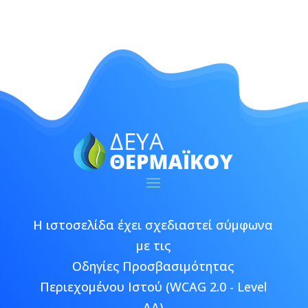
Η ιστοσελίδα έχει σχεδιαστεί σύμφωνα
με τις
Οδηγίες Προσβασιμότητας
Περιεχομένου Ιστού (WCAG 2.0 - Level
AA)