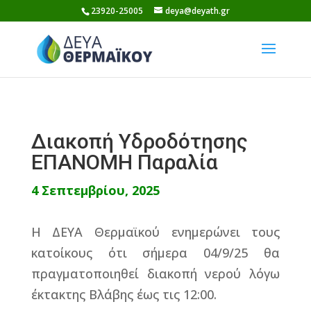
Skip
23920-25005
deya@deyath.gr
to
content
Διακοπή Υδροδότησης
ΕΠΑΝΟΜΗ Παραλία
4 Σεπτεμβρίου, 2025
Η ΔΕΥΑ Θερμαϊκού ενημερώνει τους
κατοίκους ότι σήμερα 04/9/25 θα
πραγματοποιηθεί διακοπή νερού λόγω
έκτακτης Βλάβης έως τις 12:00.