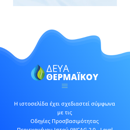
Η ιστοσελίδα έχει σχεδιαστεί σύμφωνα
με τις
Οδηγίες Προσβασιμότητας
Περιεχομένου Ιστού (WCAG 2.0 - Level