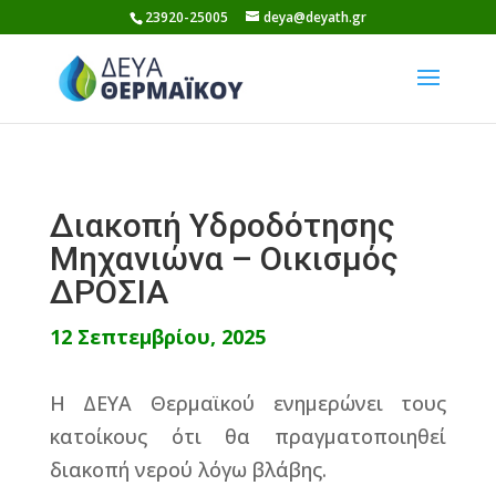
Skip
23920-25005
deya@deyath.gr
to
content
Διακοπή Υδροδότησης
Μηχανιώνα – Οικισμός
ΔΡΟΣΙΑ
12 Σεπτεμβρίου, 2025
Η ΔΕΥΑ Θερμαϊκού ενημερώνει τους
κατοίκους ότι θα πραγματοποιηθεί
διακοπή νερού λόγω βλάβης.