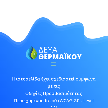
Η ιστοσελίδα έχει σχεδιαστεί σύμφωνα
με τις
Οδηγίες Προσβασιμότητας
Περιεχομένου Ιστού (WCAG 2.0 - Level
AA)