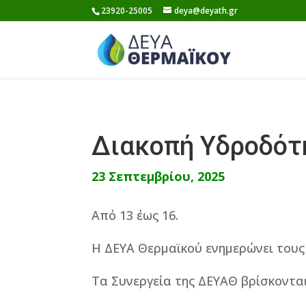
Skip
23920-25005
deya@deyath.gr
to
content
Διακοπή Υδροδότ
23 Σεπτεμβρίου, 2025
Από 13 έως 16.
Η ΔΕΥΑ Θερμαϊκού ενημερώνει τους
Τα Συνεργεία της ΔΕΥΑΘ βρίσκοντα