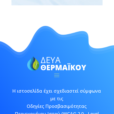
Η ιστοσελίδα έχει σχεδιαστεί σύμφωνα
με τις
Οδηγίες Προσβασιμότητας
Περιεχομένου Ιστού (WCAG 2.0 - Level