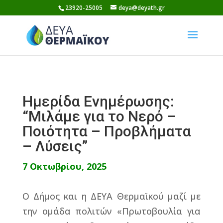
Skip
23920-25005
deya@deyath.gr
to
content
Ημερίδα Ενημέρωσης:
“Μιλάμε για το Νερό –
Ποιότητα – Προβλήματα
– Λύσεις”
7 Οκτωβρίου, 2025
Ο Δήμος και η ΔΕΥΑ Θερμαϊκού μαζί με
την ομάδα πολιτών «Πρωτοβουλία για