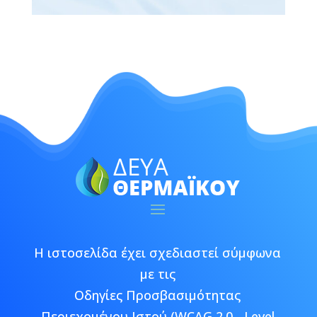
Η ιστοσελίδα έχει σχεδιαστεί σύμφωνα
με τις
Οδηγίες Προσβασιμότητας
Περιεχομένου Ιστού (WCAG 2.0 - Level