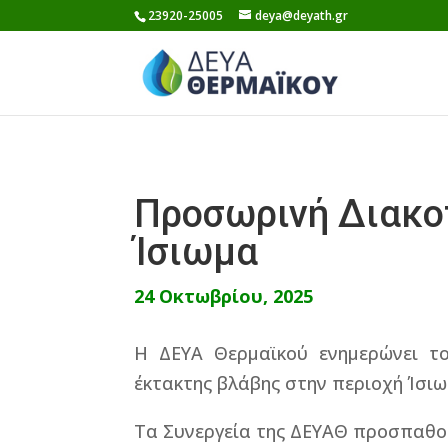
Skip
23920-25005
deya@deyath.gr
to
content
Προσωρινή Διακο
Ίσιωμα
24 Οκτωβρίου, 2025
Η ΔΕΥΑ Θερμαϊκού ενημερώνει το
έκτακτης βλάβης στην περιοχή Ίσιω
Τα Συνεργεία της ΔΕΥΑΘ προσπαθού