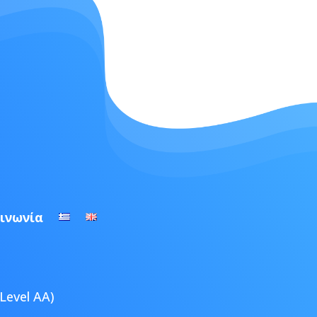
ινωνία
Level AA)