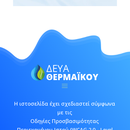
Η ιστοσελίδα έχει σχεδιαστεί σύμφωνα
με τις
Οδηγίες Προσβασιμότητας
Περιεχομένου Ιστού (WCAG 2.0 - Level