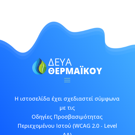
Η ιστοσελίδα έχει σχεδιαστεί σύμφωνα
με τις
Οδηγίες Προσβασιμότητας
Περιεχομένου Ιστού (WCAG 2.0 - Level
AA)