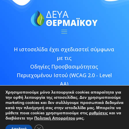
Η ιστοσελίδα έχει σχεδιαστεί σύμφωνα
με τις
Οδηγίες Προσβασιμότητας
Περιεχομένου Ιστού (WCAG 2.0 - Level
AA)
Χρησιμοποιούμε μόνο λειτουργικά cookies απαραίτητα για
την ορθή λειτουργία της ιστοσελίδας. Δεν χρησιμοποιούμε
marketing cookies και δεν συλλέγουμε προσωπικά δεδομένα
κατά την πλοήγησή σας στην ιστοδελίδα μας. Μπορείτε να
μάθετε ποια cookies χρησιμοποιούμε στις
ρυθμίσεις
και να
Copyright © 2026 ΔΕΥΑ Θερμαϊκού |
διαβάσετε την
Πολιτική Απορρήτου
μας.
Developed by
Epic Bee Multimedia
Κλείσιμο του Cookie banner για το GDPR