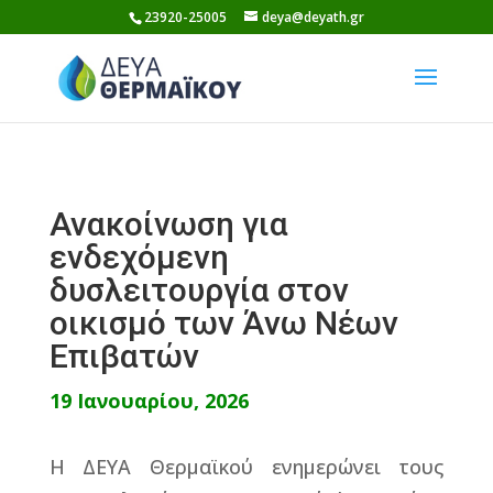
Skip
23920-25005
deya@deyath.gr
to
content
Ανακοίνωση για
ενδεχόμενη
δυσλειτουργία στον
οικισμό των Άνω Νέων
Επιβατών
19 Ιανουαρίου, 2026
Η ΔΕΥΑ Θερμαϊκού ενημερώνει τους