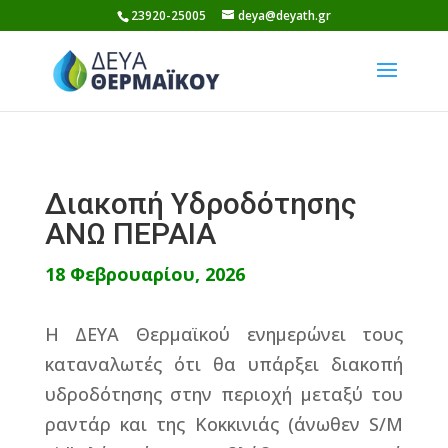
Skip
23920-25005
deya@deyath.gr
to
content
Διακοπή Υδροδότησης
ΑΝΩ ΠΕΡΑΙΑ
18 Φεβρουαρίου, 2026
Η ΔΕΥΑ Θερμαϊκού ενημερώνει τους
καταναλωτές ότι θα υπάρξει διακοπή
υδροδότησης στην περιοχή μεταξύ του
ραντάρ και της Κοκκινιάς (άνωθεν S/M