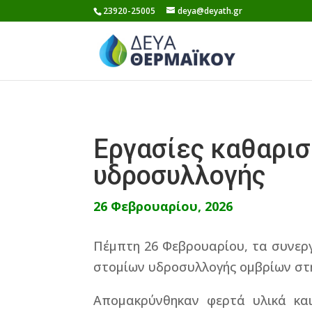
Skip
23920-25005
deya@deyath.gr
to
content
Εργασίες καθαρι
υδροσυλλογής
26 Φεβρουαρίου, 2026
Πέμπτη 26 Φεβρουαρίου, τα συνερ
στομίων υδροσυλλογής ομβρίων στ
Απομακρύνθηκαν φερτά υλικά και