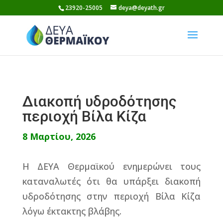
Skip
23920-25005
deya@deyath.gr
to
content
Διακοπή υδροδότησης
περιοχή Βίλα Κίζα
8 Μαρτίου, 2026
Η ΔΕΥΑ Θερμαϊκού ενημερώνει τους
καταναλωτές ότι θα υπάρξει διακοπή
υδροδότησης στην περιοχή Βίλα Κίζα
λόγω έκτακτης βλάβης.