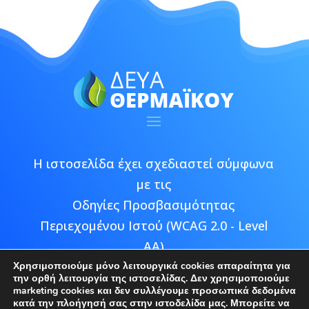
Η ιστοσελίδα έχει σχεδιαστεί σύμφωνα
με τις
Οδηγίες Προσβασιμότητας
Περιεχομένου Ιστού (WCAG 2.0 - Level
AA)
Χρησιμοποιούμε μόνο λειτουργικά cookies απαραίτητα για
την ορθή λειτουργία της ιστοσελίδας. Δεν χρησιμοποιούμε
marketing cookies και δεν συλλέγουμε προσωπικά δεδομένα
κατά την πλοήγησή σας στην ιστοδελίδα μας. Μπορείτε να