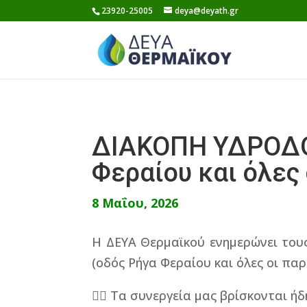
Skip
23920-25005
deya@deyath.gr
to
content
ΔΙΑΚΟΠΗ ΥΔΡΟΔΟΤ
Φεραίου και όλες
8 Μαΐου, 2026
Η ΔΕΥΑ Θερμαϊκού ενημερώνει του
(οδός Ρήγα Φεραίου και όλες οι π
👷‍♂️ Τα συνεργεία μας βρίσκονται