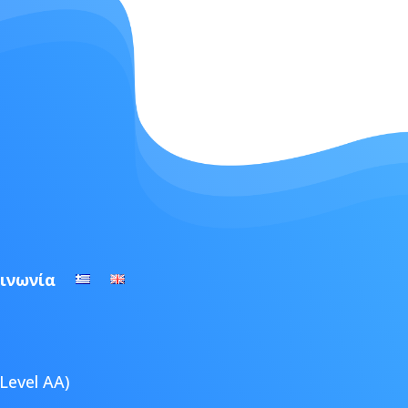
ινωνία
Level AA)