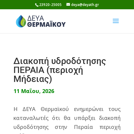
Skip
23920-25005
deya@deyath.gr
to
content
Διακοπή υδροδότησης
ΠΕΡΑΙΑ (περιοχή
Μήδειας)
11 Μαΐου, 2026
Η ΔΕΥΑ Θερμαϊκού ενημερώνει τους
καταναλωτές ότι θα υπάρξει διακοπή
υδροδότησης στην Περαία περιοχή