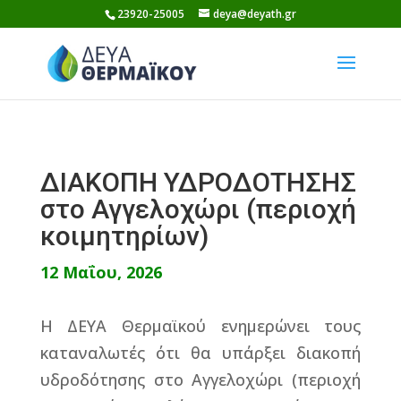
Skip
23920-25005
deya@deyath.gr
to
content
ΔΙΑΚΟΠΗ ΥΔΡΟΔΟΤΗΣΗΣ
στο Αγγελοχώρι (περιοχή
κοιμητηρίων)
12 Μαΐου, 2026
Η ΔΕΥΑ Θερμαϊκού ενημερώνει τους
καταναλωτές ότι θα υπάρξει διακοπή
υδροδότησης στο Αγγελοχώρι (περιοχή