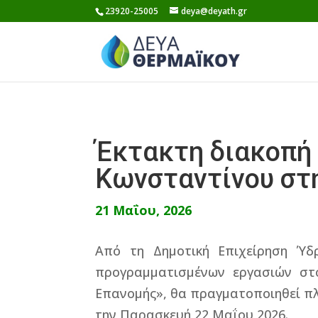
Skip
23920-25005
deya@deyath.gr
to
content
Έκτακτη διακοπή
Κωνσταντίνου στ
21 Μαΐου, 2026
Από τη Δημοτική Επιχείρηση Ύδρ
προγραμματισμένων εργασιών στ
Επανομής», θα πραγματοποιηθεί π
την Παρασκευή 22 Μαΐου 2026.