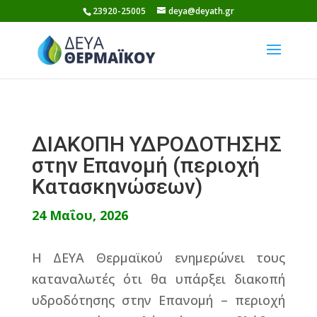
Skip
23920-25005
deya@deyath.gr
to
content
ΔΙΑΚΟΠΗ ΥΔΡΟΔΟΤΗΣΗΣ
στην Επανομή (περιοχή
Κατασκηνώσεων)
24 Μαΐου, 2026
Η ΔΕΥΑ Θερμαϊκού ενημερώνει τους
καταναλωτές ότι θα υπάρξει διακοπή
υδροδότησης στην Επανομή – περιοχή