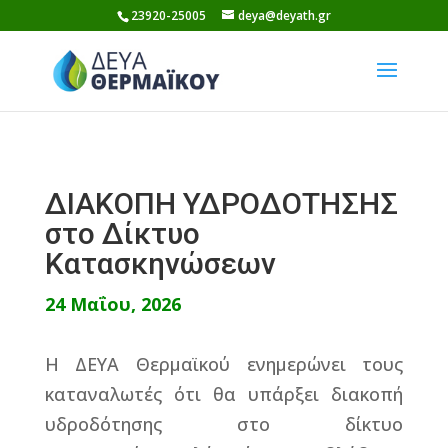
Skip
23920-25005
deya@deyath.gr
to
content
ΔΙΑΚΟΠΗ ΥΔΡΟΔΟΤΗΣΗΣ
στο Δίκτυο
Κατασκηνώσεων
24 Μαΐου, 2026
Η ΔΕΥΑ Θερμαϊκού ενημερώνει τους
καταναλωτές ότι θα υπάρξει διακοπή
υδροδότησης στο δίκτυο