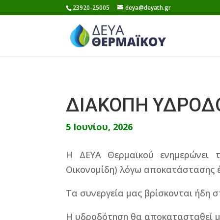
Skip
23920-25005
deya@deyath.gr
to
content
ΔΙΑΚΟΠΗ ΥΔΡΟΔΟΤ
5 Ιουνίου, 2026
Η ΔΕΥΑ Θερμαϊκού ενημερώνει τ
Οικονομίδη) λόγω αποκατάστασης έ
Τα συνεργεία μας βρίσκονται ήδη 
Η υδροδότηση θα αποκατασταθεί μ