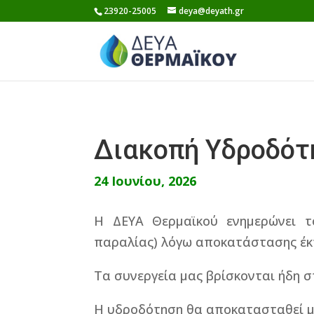
Skip
23920-25005
deya@deyath.gr
to
content
Διακοπή Υδροδότη
24 Ιουνίου, 2026
Η ΔΕΥΑ Θερμαϊκού ενημερώνει τ
παραλίας) λόγω αποκατάστασης έκ
Τα συνεργεία μας βρίσκονται ήδη 
Η υδροδότηση θα αποκατασταθεί μ