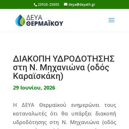
Skip
23920-25005
deya@deyath.gr
to
content
ΔΙΑΚΟΠΗ ΥΔΡΟΔΟΤΗΣΗΣ
στη Ν. Μηχανιώνα (οδός
Καραϊσκάκη)
29 Ιουνίου, 2026
Η ΔΕΥΑ Θερμαϊκού ενημερώνει τους
καταναλωτές ότι θα υπάρξει διακοπή
υδροδότησης στη Ν. Μηχανιώνα (οδός