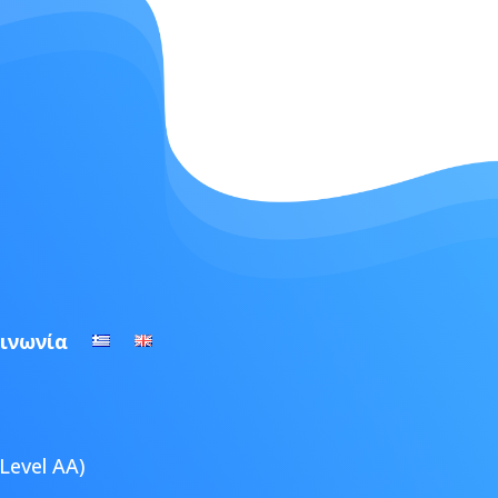
ινωνία
Level AA)