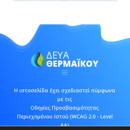
Η ιστοσελίδα έχει σχεδιαστεί σύμφωνα
με τις
Οδηγίες Προσβασιμότητας
Περιεχομένου Ιστού (WCAG 2.0 - Level
AA)