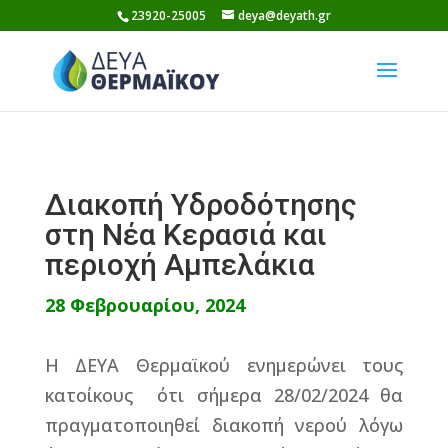
Skip
23920-25005
deya@deyath.gr
to
content
Διακοπή Υδροδότησης
στη Νέα Κερασιά και
περιοχή Αμπελάκια
28 Φεβρουαρίου, 2024
Η ΔΕΥΑ Θερμαϊκού ενημερώνει τους
κατοίκους ότι σήμερα 28/02/2024 θα
πραγματοποιηθεί διακοπή νερού λόγω