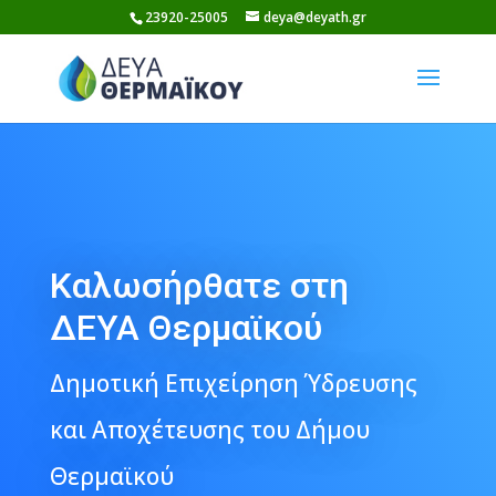
Skip
23920-25005
deya@deyath.gr
to
content
Καλωσήρθατε στη
ΔΕΥΑ Θερμαϊκού
Δημοτική Επιχείρηση Ύδρευσης
και Αποχέτευσης του Δήμου
Θερμαϊκού