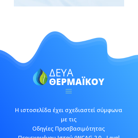
Η ιστοσελίδα έχει σχεδιαστεί σύμφωνα
με τις
Οδηγίες Προσβασιμότητας
Περιεχομένου Ιστού (WCAG 2.0 - Level