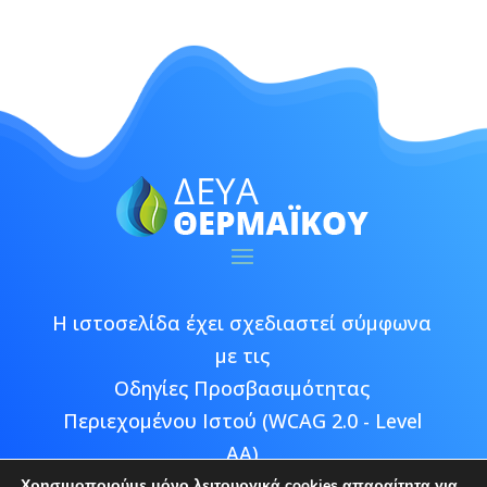
Η ιστοσελίδα έχει σχεδιαστεί σύμφωνα
με τις
Οδηγίες Προσβασιμότητας
Περιεχομένου Ιστού (WCAG 2.0 - Level
AA)
Χρησιμοποιούμε μόνο λειτουργικά cookies απαραίτητα για