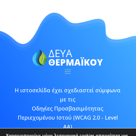
Η ιστοσελίδα έχει σχεδιαστεί σύμφωνα
με τις
Οδηγίες Προσβασιμότητας
Περιεχομένου Ιστού (WCAG 2.0 - Level
AA)
Χρησιμοποιούμε μόνο λειτουργικά cookies απαραίτητα για