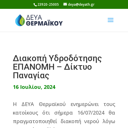
Skip
23920-25005
deya@deyath.gr
to
content
Διακοπή Υδροδότησης
ΕΠΑΝΟΜΗ – Δίκτυο
Παναγίας
16 Ιουλίου, 2024
Η ΔΕΥΑ Θερμαϊκού ενημερώνει τους
κατοίκους ότι σήμερα 16/07/2024 θα
πραγματοποιηθεί διακοπή νερού λόγω