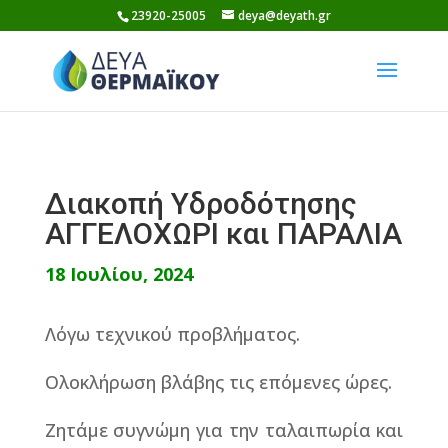
Skip
23920-25005
deya@deyath.gr
to
content
Διακοπή Υδροδότησης
ΑΓΓΕΛΟΧΩΡΙ και ΠΑΡΑΛΙΑ
18 Ιουλίου, 2024
Λόγω τεχνικού προβλήματος.
Ολοκλήρωση βλάβης τις επόμενες ώρες.
Ζητάμε συγνώμη για την ταλαιπωρία και