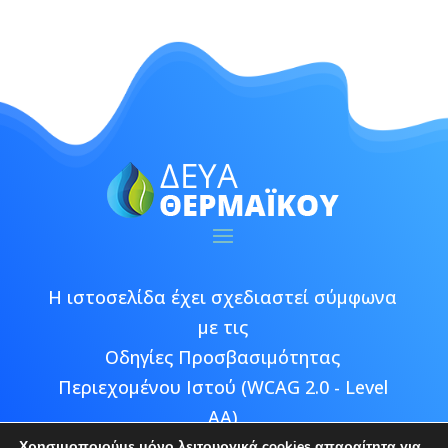
Η ιστοσελίδα έχει σχεδιαστεί σύμφωνα
με τις
Οδηγίες Προσβασιμότητας
Περιεχομένου Ιστού (WCAG 2.0 - Level
AA)
Χρησιμοποιούμε μόνο λειτουργικά cookies απαραίτητα για