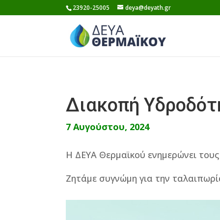
Skip
23920-25005
deya@deyath.gr
to
content
Διακοπή Υδροδότ
7 Αυγούστου, 2024
Η ΔΕΥΑ Θερμαϊκού ενημερώνει τους 
Ζητάμε συγνώμη για την ταλαιπωρί