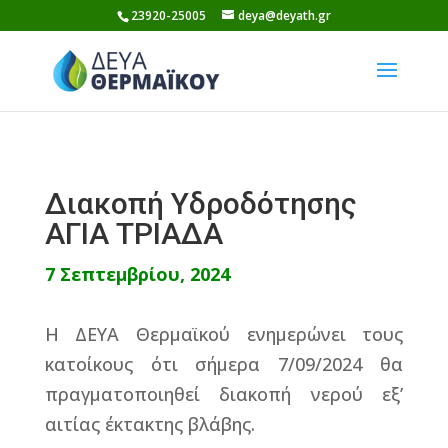
Skip
23920-25005
deya@deyath.gr
to
content
Διακοπή Υδροδότησης
ΑΓΙΑ ΤΡΙΑΔΑ
7 Σεπτεμβρίου, 2024
Η ΔΕΥΑ Θερμαϊκού ενημερώνει τους
κατοίκους ότι σήμερα 7/09/2024 θα
πραγματοποιηθεί διακοπή νερού εξ’
αιτίας έκτακτης βλάβης.