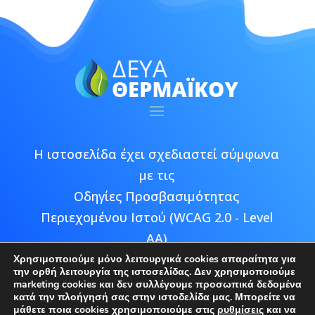
Η ιστοσελίδα έχει σχεδιαστεί σύμφωνα
με τις
Οδηγίες Προσβασιμότητας
Περιεχομένου Ιστού (WCAG 2.0 - Level
AA)
Χρησιμοποιούμε μόνο λειτουργικά cookies απαραίτητα για
την ορθή λειτουργία της ιστοσελίδας. Δεν χρησιμοποιούμε
marketing cookies και δεν συλλέγουμε προσωπικά δεδομένα
κατά την πλοήγησή σας στην ιστοδελίδα μας. Μπορείτε να
μάθετε ποια cookies χρησιμοποιούμε στις
ρυθμίσεις
και να