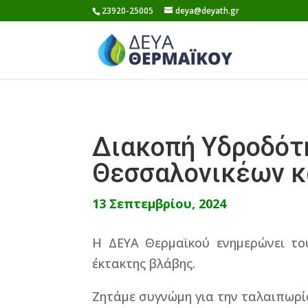
Skip
23920-25005
deya@deyath.gr
to
content
Διακοπή Υδροδότ
Θεσσαλονικέων κ
13 Σεπτεμβρίου, 2024
Η ΔΕΥΑ Θερμαϊκού ενημερώνει του
έκτακτης βλάβης.
Ζητάμε συγνώμη για την ταλαιπωρί