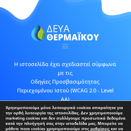
Η ιστοσελίδα έχει σχεδιαστεί σύμφωνα
με τις
Οδηγίες Προσβασιμότητας
Περιεχομένου Ιστού (WCAG 2.0 - Level
AA)
Χρησιμοποιούμε μόνο λειτουργικά cookies απαραίτητα για
την ορθή λειτουργία της ιστοσελίδας. Δεν χρησιμοποιούμε
marketing cookies και δεν συλλέγουμε προσωπικά δεδομένα
κατά την πλοήγησή σας στην ιστοδελίδα μας. Μπορείτε να
μάθετε ποια cookies χρησιμοποιούμε στις
ρυθμίσεις
και να