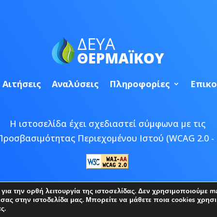
Αιτήσεις
Αναλύσεις
Πληροφορίες
Επικο
Η ιστοσελίδα έχει σχεδιαστεί σύμφωνα με τις
Προσβασιμότητας Περιεχομένου Ιστού (WCAG 2.0 - 
 © 2026 ΔΕΥΑ Θερμαϊκού | Developed by
Epic Bee M
ια την ορθή λειτουργία της ιστοσελίδας. Δεν χρησιμοποιούμε mar
ς στην ιστοδελίδα μας. Μπορείτε να μάθετε ποια cookies χρησι
ς.