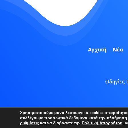
Αρχική
Νέα
Οδηγίες 
Copyright
Χρησιμοποιούμε μόνο λειτουργικά cookies απαραίτητα γ
συλλέγουμε προσωπικά δεδομένα κατά την πλοήγησή σα
ρυθμίσεις
και να διαβάσετε την
Πολιτική Απορρήτου
μα