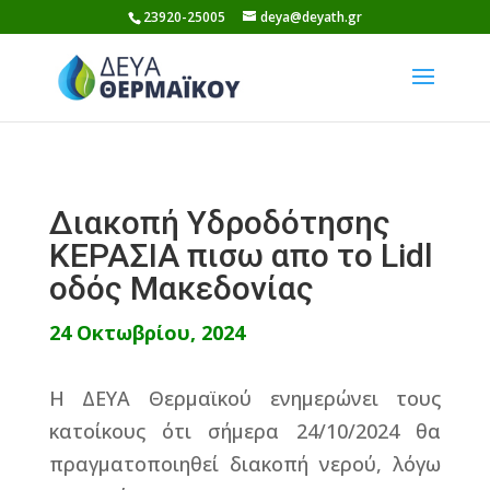
Skip
23920-25005
deya@deyath.gr
to
content
Διακοπή Υδροδότησης
ΚΕΡΑΣΙΑ πισω απο το Lidl
οδός Μακεδονίας
24 Οκτωβρίου, 2024
Η ΔΕΥΑ Θερμαϊκού ενημερώνει τους
κατοίκους ότι σήμερα 24/10/2024 θα
πραγματοποιηθεί διακοπή νερού, λόγω