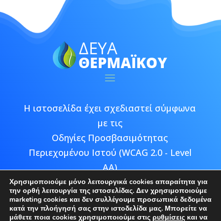
Η ιστοσελίδα έχει σχεδιαστεί σύμφωνα
με τις
Οδηγίες Προσβασιμότητας
Περιεχομένου Ιστού (WCAG 2.0 - Level
AA)
Χρησιμοποιούμε μόνο λειτουργικά cookies απαραίτητα για
την ορθή λειτουργία της ιστοσελίδας. Δεν χρησιμοποιούμε
marketing cookies και δεν συλλέγουμε προσωπικά δεδομένα
κατά την πλοήγησή σας στην ιστοδελίδα μας. Μπορείτε να
μάθετε ποια cookies χρησιμοποιούμε στις
ρυθμίσεις
και να