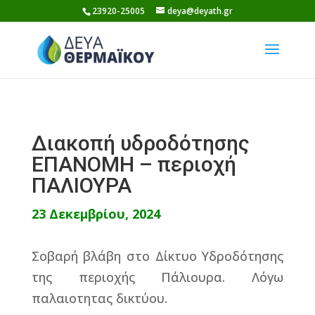
Skip
23920-25005
deya@deyath.gr
to
content
Διακοπή υδροδότησης
ΕΠΑΝΟΜΗ – περιοχή
ΠΑΛΙΟΥΡΑ
23 Δεκεμβρίου, 2024
Σοβαρή βλάβη στο Δίκτυο Υδροδότησης
της περιοχής Πάλιουρα. Λόγω
παλαιοτητας δικτύου.