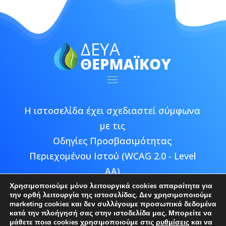
Η ιστοσελίδα έχει σχεδιαστεί σύμφωνα
με τις
Οδηγίες Προσβασιμότητας
Περιεχομένου Ιστού (WCAG 2.0 - Level
AA)
Χρησιμοποιούμε μόνο λειτουργικά cookies απαραίτητα για
την ορθή λειτουργία της ιστοσελίδας. Δεν χρησιμοποιούμε
marketing cookies και δεν συλλέγουμε προσωπικά δεδομένα
κατά την πλοήγησή σας στην ιστοδελίδα μας. Μπορείτε να
μάθετε ποια cookies χρησιμοποιούμε στις
ρυθμίσεις
και να