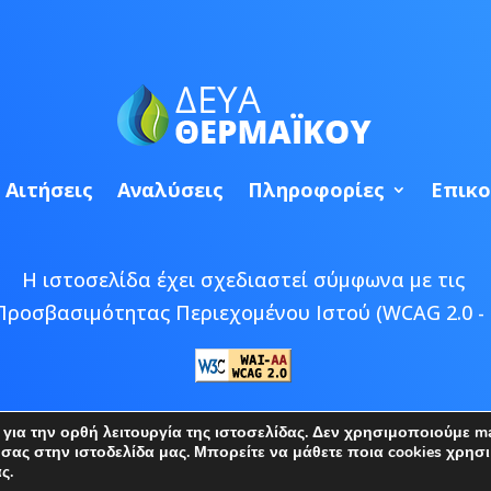
Αιτήσεις
Αναλύσεις
Πληροφορίες
Επικο
Η ιστοσελίδα έχει σχεδιαστεί σύμφωνα με τις
Προσβασιμότητας Περιεχομένου Ιστού (WCAG 2.0 - 
 © 2026 ΔΕΥΑ Θερμαϊκού | Developed by
Epic Bee M
ια την ορθή λειτουργία της ιστοσελίδας. Δεν χρησιμοποιούμε mar
ς στην ιστοδελίδα μας. Μπορείτε να μάθετε ποια cookies χρησι
ς.