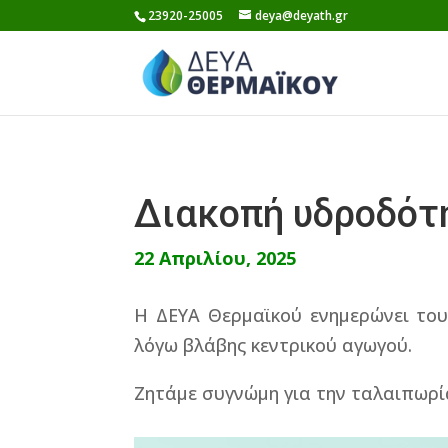
Skip
23920-25005
deya@deyath.gr
to
content
Διακοπή υδροδό
22 Απριλίου, 2025
Η ΔΕΥΑ Θερμαϊκού ενημερώνει του
λόγω βλάβης κεντρικού αγωγού.
Ζητάμε συγνώμη για την ταλαιπωρί