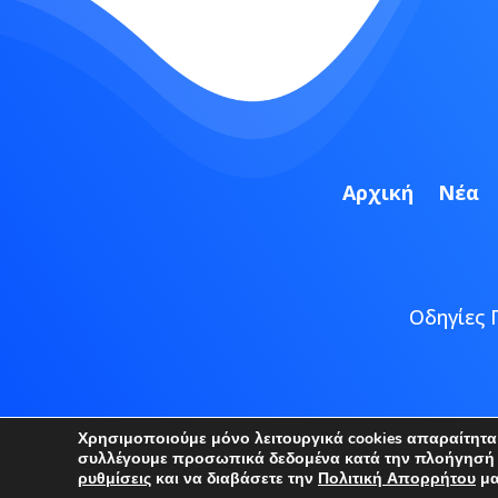
Αρχική
Νέα
Οδηγίες 
Copyright
Χρησιμοποιούμε μόνο λειτουργικά cookies απαραίτητα γ
συλλέγουμε προσωπικά δεδομένα κατά την πλοήγησή σα
ρυθμίσεις
και να διαβάσετε την
Πολιτική Απορρήτου
μα